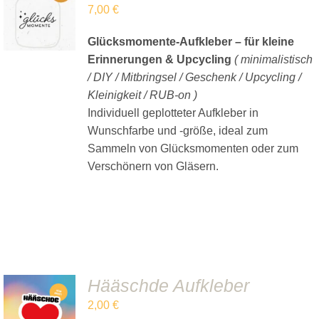
7,00
€
WARENKORB
/
DETAILS
Glücksmomente-Aufkleber – für kleine
Erinnerungen & Upcycling
( minimalistisch
/ DIY / Mitbringsel / Geschenk / Upcycling /
Kleinigkeit / RUB-on )
Individuell geplotteter Aufkleber in
Wunschfarbe und -größe, ideal zum
Sammeln von Glücksmomenten oder zum
Verschönern von Gläsern.
Hääschde Aufkleber
IN DEN
2,00
€
WARENKORB