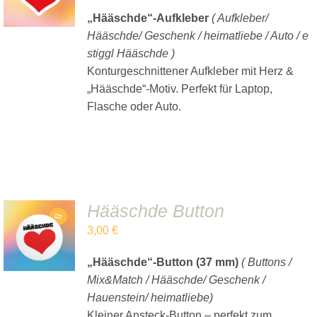
/
DETAILS
„Hääschde“-Aufkleber
( Aufkleber/
Hääschde/ Geschenk / heimatliebe / Auto / e
stiggl Hääschde )
Konturgeschnittener Aufkleber mit Herz &
„Hääschde“-Motiv. Perfekt für Laptop,
Flasche oder Auto.
Hääschde Button
IN DEN
3,00
€
WARENKORB
/
DETAILS
„Hääschde“-Button (37 mm)
( Buttons /
Mix&Match / Hääschde/ Geschenk /
Hauenstein/ heimatliebe)
Kleiner Ansteck-Button – perfekt zum