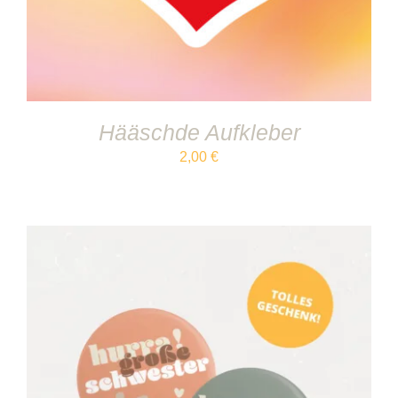
Hääschde Aufkleber
2,00
€