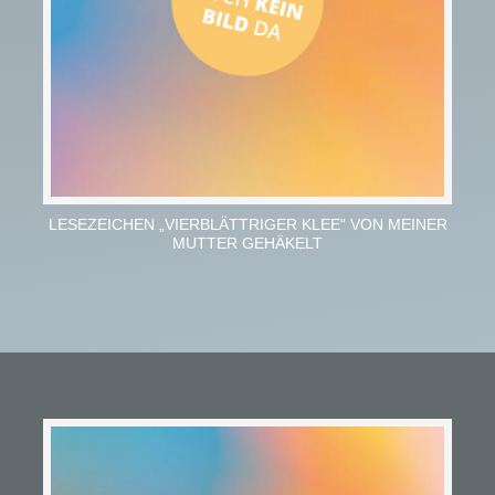
LESEZEICHEN „VIERBLÄTTRIGER KLEE“ VON MEINER
MUTTER GEHÄKELT