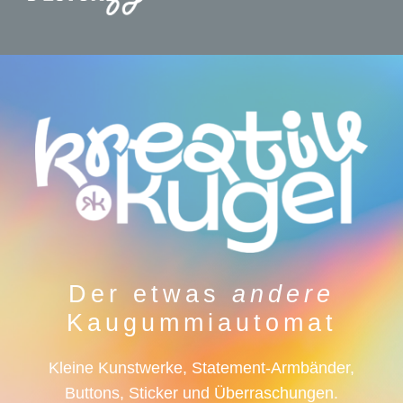
springen
Nav
Home
Shop
Kreativkugel – Automatenkunst
Logoentwicklung
Über mich
Der etwas
andere
Kaugummiautomat
Kontakt
Kleine Kunstwerke, Statement-Armbänder,
Buttons, Sticker und Überraschungen.