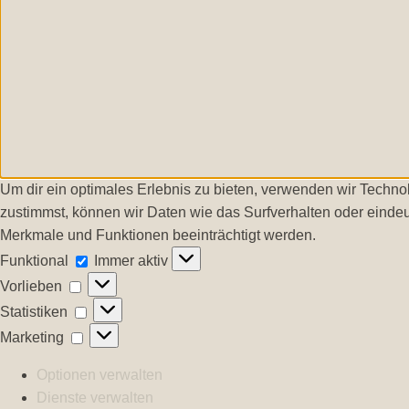
Um dir ein optimales Erlebnis zu bieten, verwenden wir Techn
zustimmst, können wir Daten wie das Surfverhalten oder eindeu
Merkmale und Funktionen beeinträchtigt werden.
Funktional
Funktional
Immer aktiv
Vorlieben
Vorlieben
Statistiken
Statistiken
Marketing
Marketing
Optionen verwalten
Dienste verwalten