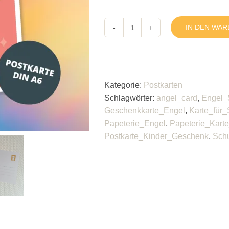
IN DEN WA
Schutzengel
Postkarte
(rosa)
Menge
Kategorie:
Postkarten
Schlagwörter:
angel_card
,
Engel_
Geschenkkarte_Engel
,
Karte_für_
Papeterie_Engel
,
Papeterie_Kart
Postkarte_Kinder_Geschenk
,
Schu