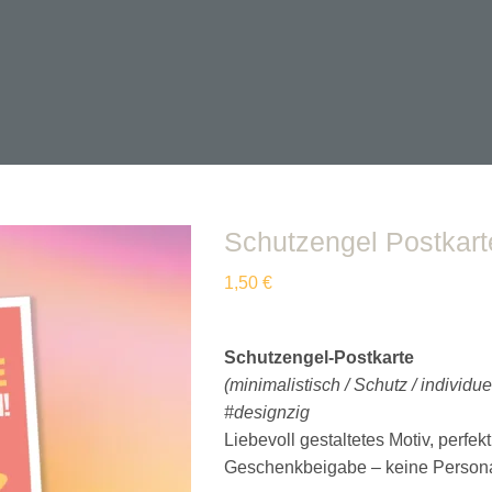
Schutzengel Postkart
1,50
€
Schutzengel-Postkarte
(minimalistisch / Schutz / individue
#designzig
Liebevoll gestaltetes Motiv, perfe
Geschenkbeigabe – keine Personal