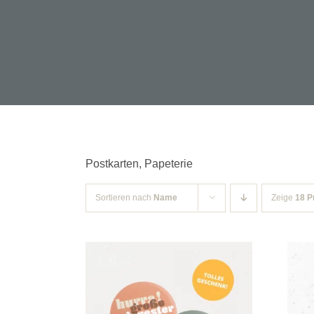
Postkarten, Papeterie
Sortieren nach
Name
Zeige
18 P