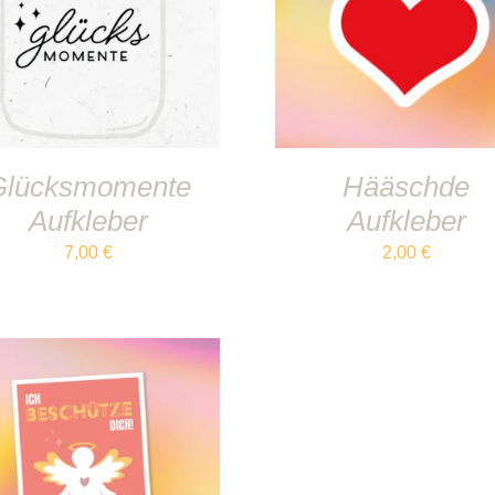
IN DEN WARENKORB
/
IN DEN WARENKORB
/
DETAILS
DETAILS
Glücksmomente
Hääschde
Aufkleber
Aufkleber
7,00
€
2,00
€
IN DEN WARENKORB
/
DETAILS