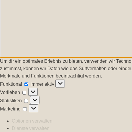
Um dir ein optimales Erlebnis zu bieten, verwenden wir Techn
zustimmst, können wir Daten wie das Surfverhalten oder eindeu
Merkmale und Funktionen beeinträchtigt werden.
Funktional
Funktional
Immer aktiv
Vorlieben
Vorlieben
Statistiken
Statistiken
Marketing
Marketing
Optionen verwalten
Dienste verwalten