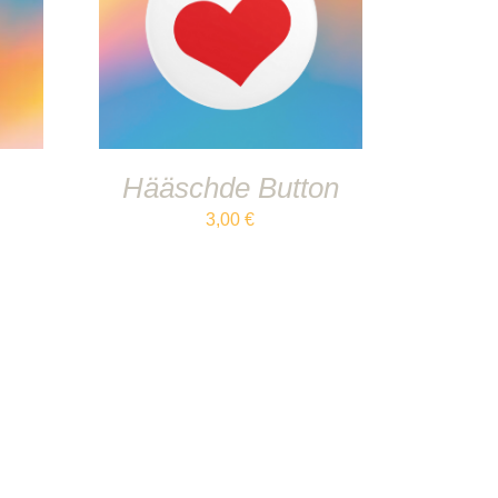
IN DEN WARENKORB
/
DETAILS
Hääschde Button
3,00
€