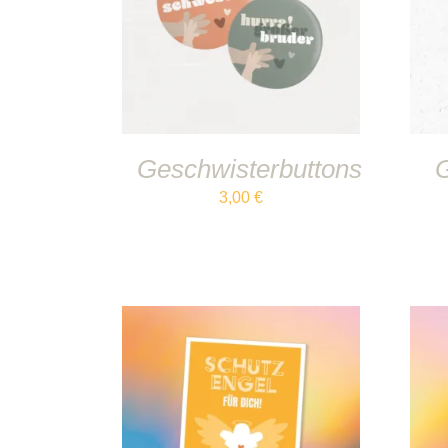
IN DEN WARENKORB
/
DETAILS
Geschwisterbuttons
3,00
€
IN DEN WARENKORB
/
DETAILS