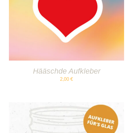
IN DEN WARENKORB
/
DETAILS
Hääschde Aufkleber
2,00
€