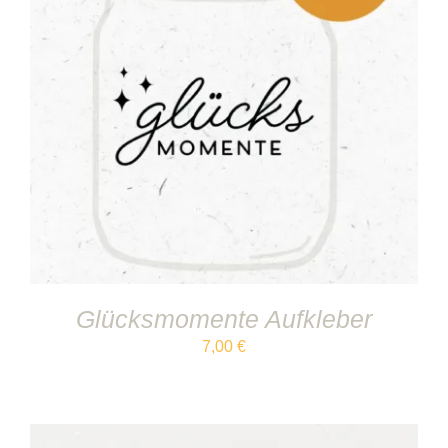
IN DEN WARENKORB
/
DETAILS
Glücksmomente Aufkleber
7,00
€