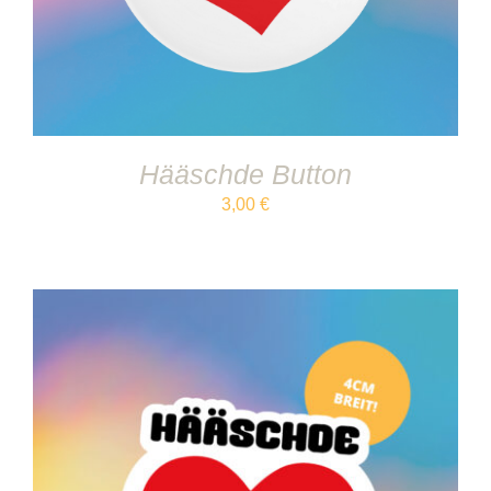
Hääschde Button
3,00
€