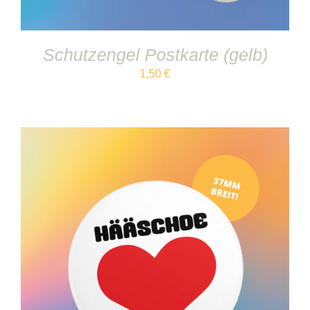
Schutzengel Postkarte (gelb)
1,50
€
IN DEN WARENKORB
/
DETAILS