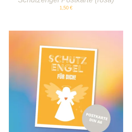
1,50
€
IN DEN WARENKORB
/
DETAILS