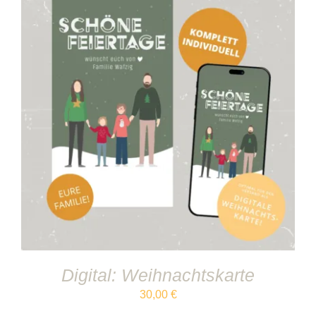
IN DEN WARENKORB
/
DETAILS
Digital: Weihnachtskarte
30,00
€