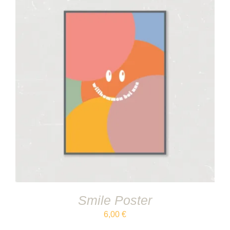
IN DEN WARENKORB
/
DETAILS
Smile Poster
6,00
€