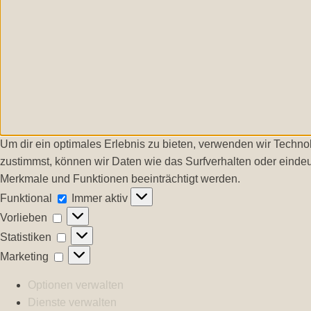
Um dir ein optimales Erlebnis zu bieten, verwenden wir Techn
zustimmst, können wir Daten wie das Surfverhalten oder eindeu
Merkmale und Funktionen beeinträchtigt werden.
Funktional
Funktional
Immer aktiv
Vorlieben
Vorlieben
Statistiken
Statistiken
Marketing
Marketing
Optionen verwalten
Dienste verwalten