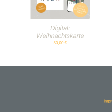
Digital:
Weihnachtskarte
30,00
€
Impr