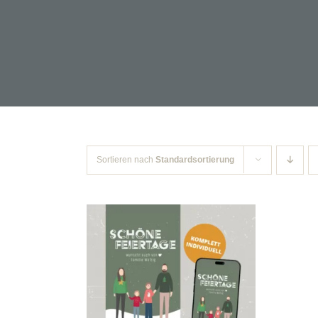
Sortieren nach
Standardsortierung
IN DEN WARENKORB
/
DETAILS