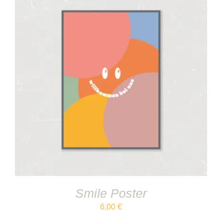
IN DEN WARENKORB
/
DETAILS
Smile Poster
6,00
€