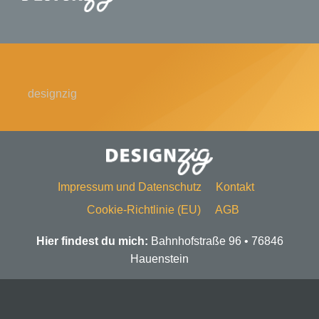
springen
Nav
Home
Shop
designzig
Kreativkugel – Automatenkunst
Logoentwicklung
Impressum und Datenschutz
Kontakt
Cookie-Richtlinie (EU)
AGB
Über mich
Hier findest du mich:
Bahnhofstraße 96 • 76846
Hauenstein
Kontakt