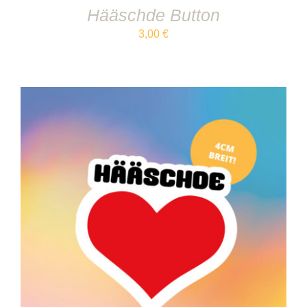
Hääschde Button
3,00
€
IN DEN WARENKORB
/
DETAILS