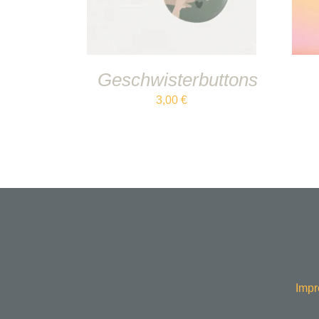
Geschwisterbuttons
3,00
€
Impr