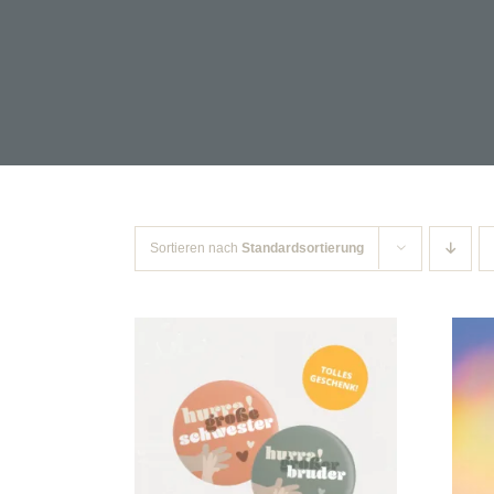
Sortieren nach
Standardsortierung
IN DEN WARENKORB
/
DETAILS