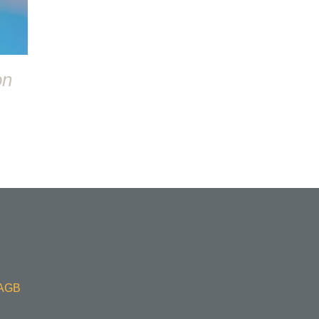
on
AGB