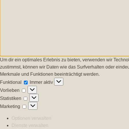
Um dir ein optimales Erlebnis zu bieten, verwenden wir Techn
zustimmst, können wir Daten wie das Surfverhalten oder eindeu
Merkmale und Funktionen beeinträchtigt werden.
Funktional
Funktional
Immer aktiv
Vorlieben
Vorlieben
Statistiken
Statistiken
Marketing
Marketing
Optionen verwalten
Dienste verwalten