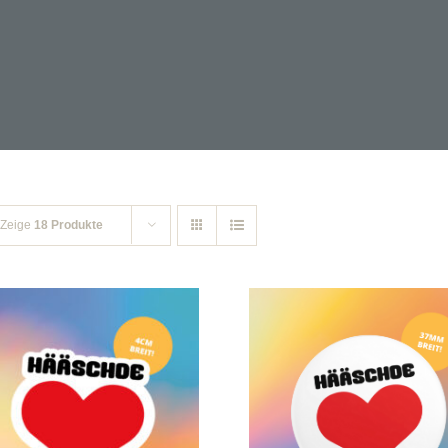
Zeige
18 Produkte
IN DEN WARENKORB
/
IN DEN WARENKORB
/
DETAILS
DETAILS