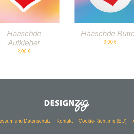
Hääschde
Hääschde Butt
Aufkleber
3,00
€
2,00
€
essum und Datenschutz
Kontakt
Cookie-Richtlinie (EU)