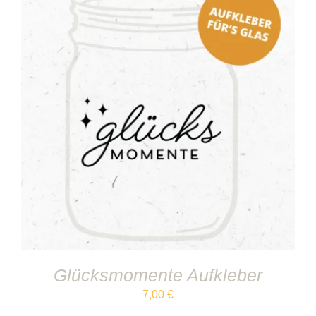
IN DEN WARENKORB
/
DETAILS
Glücksmomente Aufkleber
7,00
€